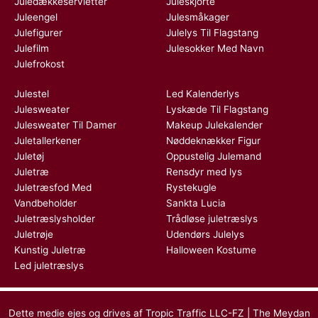
Juledækkeservietter
Juleskjorte
Juleengel
Julesmåkager
Julefigurer
Julelys Til Flagstang
Julefilm
Julesokker Med Navn
Julefrokost
Julestel
Led Kalenderlys
Julesweater
Lyskæde Til Flagstang
Julesweater Til Damer
Makeup Julekalender
Juletallerkener
Nøddeknækker Figur
Juletøj
Oppustelig Julemand
Juletræ
Rensdyr med lys
Juletræsfod Med
Rystekugle
Vandbeholder
Sankta Lucia
Juletræslysholder
Trådløse juletræslys
Juletrøje
Udendørs Julelys
Kunstig Juletræ
Halloween Kostume
Led juletræslys
Dette medie ejes og drives af Tropic Traffic LLC-FZ | The Meydan