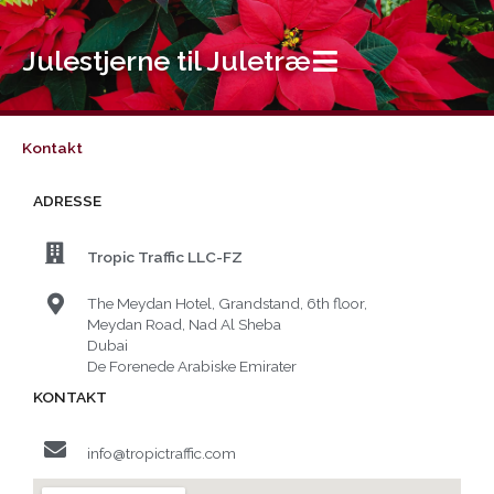
Gå
til
Julestjerne til Juletræ
indholdet
Kontakt
ADRESSE
Tropic Traffic LLC-FZ
The Meydan Hotel, Grandstand, 6th floor,
Meydan Road, Nad Al Sheba
Dubai
De Forenede Arabiske Emirater
KONTAKT
info@tropictraffic.com