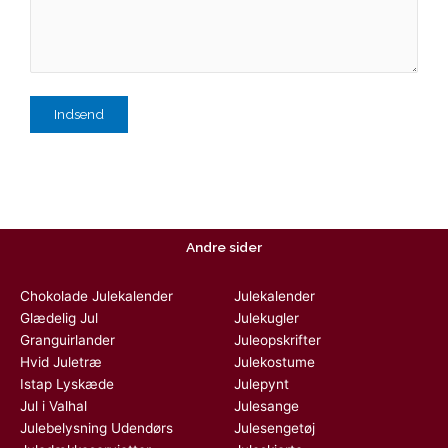
Andre sider
Chokolade Julekalender
Julekalender
Glædelig Jul
Julekugler
Granguirlander
Juleopskrifter
Hvid Juletræ
Julekostume
Istap Lyskæde
Julepynt
Jul i Valhal
Julesange
Julebelysning Udendørs
Julesengetøj