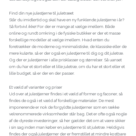
Find din nye julestjerne til juletræet
Står du imidlertid og skal have en ny funklende julestjerne i år?
Så fortvivl ikke! For der er mange at vælge imellem. Både
online og rundt omkring i de fysiske butikker er der et masse
forskellige modeller at vælge imellem. Hvad enten du
foretrækker de moderne og minimalistiske, de klassiske eller de
mere kulørte, så er der også en julestjerne til dig og dit juletræ.
Og der er julestjerner i alle prisklasser og størrelser. Så uanset
om du har et stort eller et lille juletræ, om du har et stort eller et
lille budget, så er der en der passer.
Et væld af varianter og priser
Ud over at julestjerner findes i et væld af former og faconer, så
findes de også i et væld af forskellige materialer. De mest
imponerende er nok de forgyldte julestjerner som en række
velrenommerede virksomheder står bag. Det er ofte også nogle
af de dyreste investeringer, så her gælder det om at være sikker
i sin sag inden man køber en julestjerne til sit juletræ. Heldigvis
findes der også julestjerner der er fremstillet at mindre kostbare