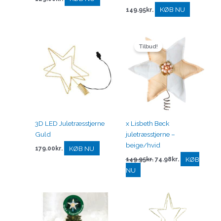
KØB NU
149.95
kr.
Den
Den
oprindelige
aktuelle
Tilbud!
pris
pris
var:
er:
149.95kr..
74.98kr..
3D LED Juletræsstjerne
x Lisbeth Beck
Guld
juletræsstjerne –
beige/hvid
KØB NU
179.00
kr.
KØB
149.95
kr.
74.98
kr.
NU