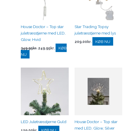
House Doctor – Top star
Star Trading Topsy
juletræsstjerne med LED,
juletræsstjerne med lys
Glow, Hvid
KØB NU
209.00
kr.
KØB
349.95
kr.
249.95
kr.
NU
LED Juletræsstjerne Guld
House Doctor – Top star
med LED, Glow, Silver
KØB NU
129.00
kr.