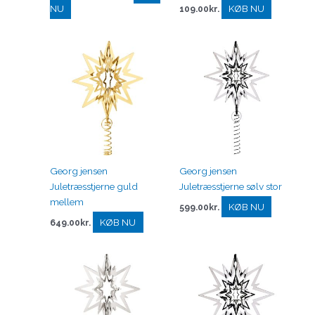
NU
KØB NU
109.00
kr.
Georg jensen
Georg jensen
Juletræsstjerne guld
Juletræsstjerne sølv stor
mellem
KØB NU
599.00
kr.
KØB NU
649.00
kr.