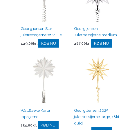
Georg jensen Star
Georg jensen
juletræsstjerne sølv lille
Juletræsstjerne medium
KØB NU
KØB NU
449.00
kr.
487.00
kr.
Watt&veke Karla
Georg Jensen 2025
topstjerne
juletræsstjerne large, 18kt
guld
KØB NU
154.00
kr.