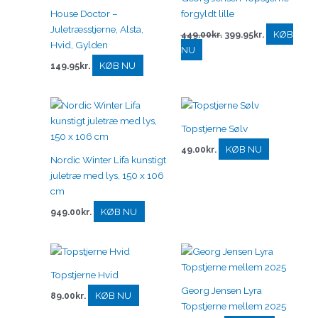
449.00kr..
399.95kr..
House Doctor –
forgyldt lille
Juletræsstjerne, Alsta,
KØB
449.00
kr.
399.95
kr.
Hvid, Gylden
NU
KØB NU
149.95
kr.
Topstjerne Sølv
KØB NU
49.00
kr.
Nordic Winter Lifa kunstigt
juletræ med lys, 150 x 106
cm
KØB NU
949.00
kr.
Topstjerne Hvid
Georg Jensen Lyra
KØB NU
89.00
kr.
Topstjerne mellem 2025