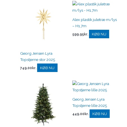
Alex plastik juletræ m/lys
– H1,7m
KØB NU
599.95
kr.
Georg Jensen Lyra
Topstjerne stor 2025
KØB NU
749.00
kr.
Georg Jensen Lyra
Topstjerne lille 2025
KØB NU
449.00
kr.