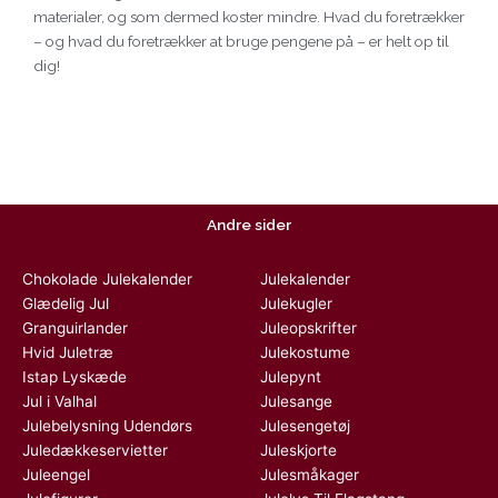
materialer, og som dermed koster mindre. Hvad du foretrækker
– og hvad du foretrækker at bruge pengene på – er helt op til
dig!
Andre sider
Chokolade Julekalender
Julekalender
Glædelig Jul
Julekugler
Granguirlander
Juleopskrifter
Hvid Juletræ
Julekostume
Istap Lyskæde
Julepynt
Jul i Valhal
Julesange
Julebelysning Udendørs
Julesengetøj
Juledækkeservietter
Juleskjorte
Juleengel
Julesmåkager