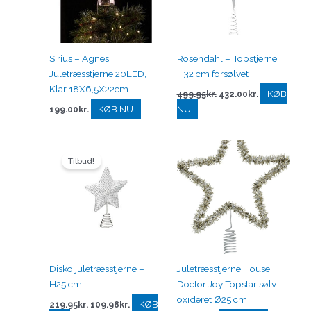
Sirius – Agnes
Rosendahl – Topstjerne
Juletræsstjerne 20LED,
H32 cm forsølvet
Klar 18X6,5X22cm
KØB
499.95
kr.
432.00
kr.
KØB NU
NU
199.00
kr.
Den
Den
oprindelige
aktuelle
Tilbud!
pris
pris
var:
er:
219.95kr..
109.98kr..
Disko juletræsstjerne –
Juletræsstjerne House
H25 cm.
Doctor Joy Topstar sølv
oxideret Ø25 cm
KØB
219.95
kr.
109.98
kr.