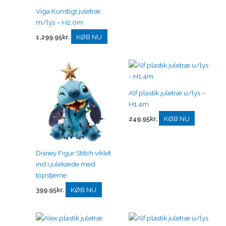
Viga Kunstigt juletræ
m/lys – H2,0m
KØB NU
1,299.95
kr.
Alf plastik juletræ u/lys –
H1,4m
KØB NU
249.95
kr.
Disney Figur Stitch viklet
ind i julekæde med
topstjerne
KØB NU
399.95
kr.