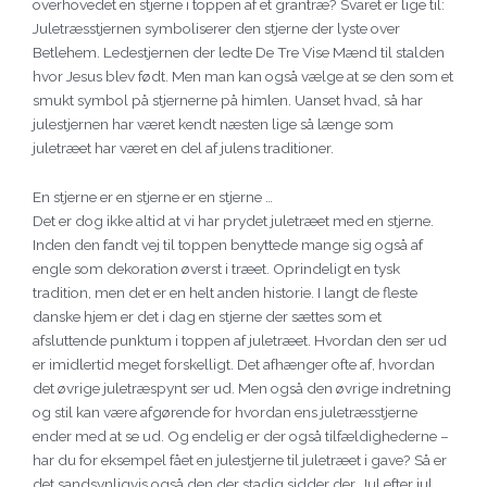
overhovedet en stjerne i toppen af et grantræ? Svaret er lige til:
Juletræsstjernen symboliserer den stjerne der lyste over
Betlehem. Ledestjernen der ledte De Tre Vise Mænd til stalden
hvor Jesus blev født. Men man kan også vælge at se den som et
smukt symbol på stjernerne på himlen. Uanset hvad, så har
julestjernen har været kendt næsten lige så længe som
juletræet har været en del af julens traditioner.
En stjerne er en stjerne er en stjerne …
Det er dog ikke altid at vi har prydet juletræet med en stjerne.
Inden den fandt vej til toppen benyttede mange sig også af
engle som dekoration øverst i træet. Oprindeligt en tysk
tradition, men det er en helt anden historie. I langt de fleste
danske hjem er det i dag en stjerne der sættes som et
afsluttende punktum i toppen af juletræet. Hvordan den ser ud
er imidlertid meget forskelligt. Det afhænger ofte af, hvordan
det øvrige juletræspynt ser ud. Men også den øvrige indretning
og stil kan være afgørende for hvordan ens juletræsstjerne
ender med at se ud. Og endelig er der også tilfældighederne –
har du for eksempel fået en julestjerne til juletræet i gave? Så er
det sandsynligvis også den der stadig sidder der. Jul efter jul .