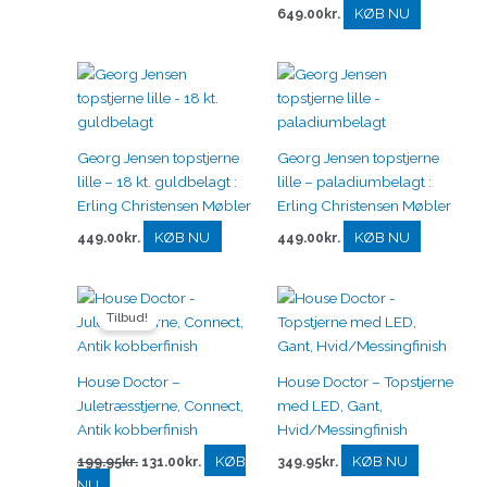
KØB NU
649.00
kr.
Georg Jensen topstjerne
Georg Jensen topstjerne
lille – 18 kt. guldbelagt :
lille – paladiumbelagt :
Erling Christensen Møbler
Erling Christensen Møbler
KØB NU
KØB NU
449.00
kr.
449.00
kr.
Den
Den
oprindelige
aktuelle
Tilbud!
pris
pris
var:
er:
199.95kr..
131.00kr..
House Doctor –
House Doctor – Topstjerne
Juletræsstjerne, Connect,
med LED, Gant,
Antik kobberfinish
Hvid/Messingfinish
KØB
KØB NU
199.95
kr.
131.00
kr.
349.95
kr.
NU