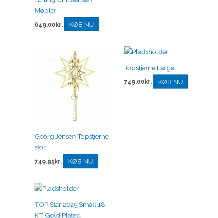
Møbler
KØB NU
649.00
kr.
Topstjerne Large
KØB NU
749.00
kr.
Georg Jensen Topstjerne
stor
KØB NU
749.95
kr.
TOP Star 2025 Small 18
KT Gold Plated