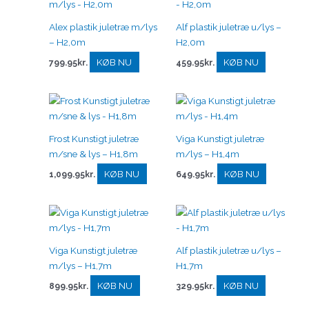
Alex plastik juletræ m/lys
Alf plastik juletræ u/lys –
– H2,0m
H2,0m
KØB NU
KØB NU
799.95
kr.
459.95
kr.
Frost Kunstigt juletræ
Viga Kunstigt juletræ
m/sne & lys – H1,8m
m/lys – H1,4m
KØB NU
KØB NU
1,099.95
kr.
649.95
kr.
Viga Kunstigt juletræ
Alf plastik juletræ u/lys –
m/lys – H1,7m
H1,7m
KØB NU
KØB NU
899.95
kr.
329.95
kr.