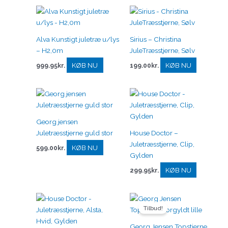
Alva Kunstigt juletræ u/lys
Sirius – Christina
– H2,0m
JuleTræsstjerne, Sølv
KØB NU
KØB NU
999.95
kr.
199.00
kr.
Georg jensen
Juletræsstjerne guld stor
House Doctor –
Juletræsstjerne, Clip,
KØB NU
599.00
kr.
Gylden
KØB NU
299.95
kr.
Den
Den
oprindelige
aktuelle
Tilbud!
pris
pris
var:
er:
Georg Jensen Topstjerne