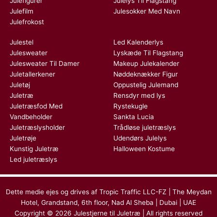
Julefigurer
Julelys Til Flagstang
Julefilm
Julesokker Med Navn
Julefrokost
Julestel
Led Kalenderlys
Julesweater
Lyskæde Til Flagstang
Julesweater Til Damer
Makeup Julekalender
Juletallerkener
Nøddeknækker Figur
Juletøj
Oppustelig Julemand
Juletræ
Rensdyr med lys
Juletræsfod Med
Rystekugle
Vandbeholder
Sankta Lucia
Juletræslysholder
Trådløse juletræslys
Juletrøje
Udendørs Julelys
Kunstig Juletræ
Halloween Kostume
Led juletræslys
Dette medie ejes og drives af Tropic Traffic LLC-FZ | The Meydan
Hotel, Grandstand, 6th floor, Nad Al Sheba | Dubai | UAE
Copyright © 2026 Julestjerne til Juletræ | All rights reserved