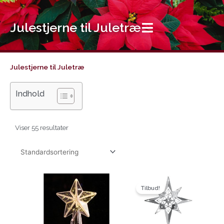
Gå
til
Julestjerne til Juletræ
indholdet
Julestjerne til Juletræ
Indhold
Viser 55 resultater
Den
Den
oprindelige
aktuelle
Tilbud!
pris
pris
var:
er:
499.95kr..
432.00kr..