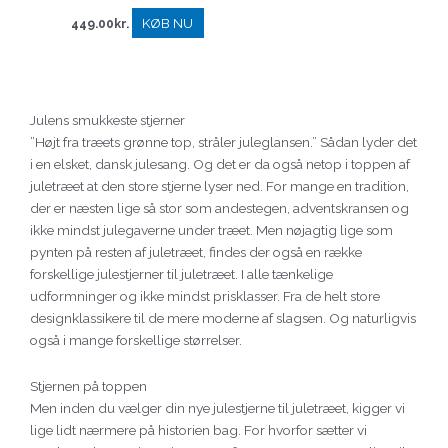
KØB NU
449.00
kr.
Julens smukkeste stjerner
”Højt fra træets grønne top, stråler juleglansen.” Sådan lyder det
i en elsket, dansk julesang. Og det er da også netop i toppen af
juletræet at den store stjerne lyser ned. For mange en tradition,
der er næsten lige så stor som andestegen, adventskransen og
ikke mindst julegaverne under træet. Men nøjagtig lige som
pynten på resten af juletræet, findes der også en række
forskellige julestjerner til juletræet. I alle tænkelige
udformninger og ikke mindst prisklasser. Fra de helt store
designklassikere til de mere moderne af slagsen. Og naturligvis
også i mange forskellige størrelser.
Stjernen på toppen
Men inden du vælger din nye julestjerne til juletræet, kigger vi
lige lidt nærmere på historien bag. For hvorfor sætter vi