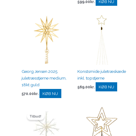
KØB NU
599.00
kr.
Georg Jensen 2025
Konstsmide juletræskæde
juletræsstjerne medium,
inkl. topstjerne
18kt guld
KØB NU
569.00
kr.
KØB NU
570.00
kr.
Den
Den
oprindelige
aktuelle
Tilbud!
pris
pris
var:
er:
349.95kr..
249.95kr..