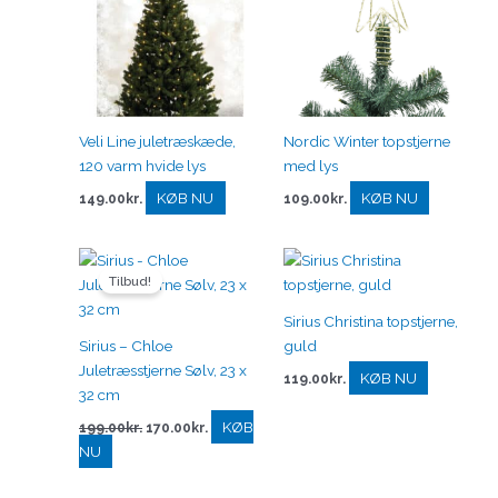
Veli Line juletræskæde,
Nordic Winter topstjerne
120 varm hvide lys
med lys
KØB NU
KØB NU
149.00
kr.
109.00
kr.
Den
Den
oprindelige
aktuelle
Tilbud!
pris
pris
var:
er:
Sirius Christina topstjerne,
199.00kr..
170.00kr..
Sirius – Chloe
guld
Juletræsstjerne Sølv, 23 x
KØB NU
119.00
kr.
32 cm
KØB
199.00
kr.
170.00
kr.
NU