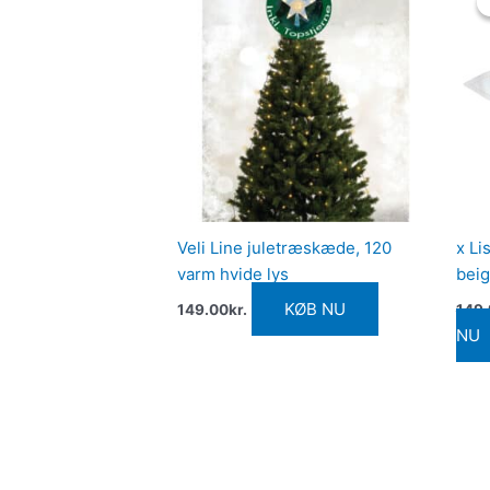
Veli Line juletræskæde, 120
x Li
varm hvide lys
beig
KØB NU
149.00
kr.
149
NU