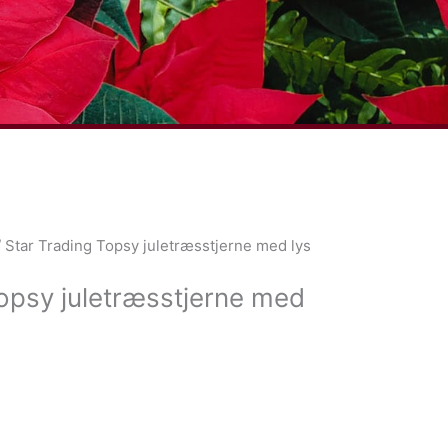
 Star Trading Topsy juletræsstjerne med lys
opsy juletræsstjerne med