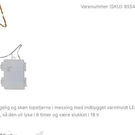
Varenummer (SKU):
855
gelig og skøn topstjerne i messing med indbygget varmhvidt LED l
så den vil lyse i 6 timer og være slukket i 18 ti
Den
Den
oprindelige
aktuelle