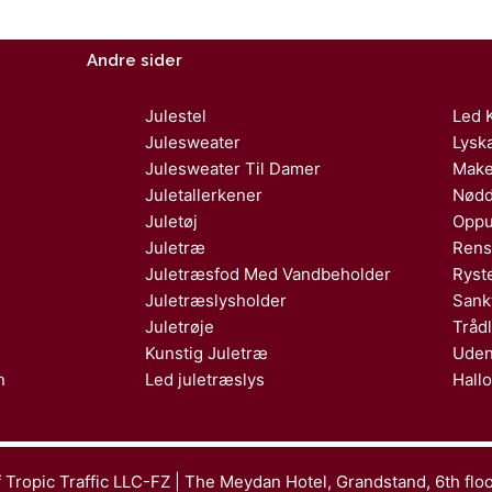
Andre sider
Julestel
Led 
Julesweater
Lysk
Julesweater Til Damer
Make
Juletallerkener
Nødd
Juletøj
Oppu
Juletræ
Rens
Juletræsfod Med Vandbeholder
Ryst
Juletræslysholder
Sank
Juletrøje
Tråd
Kunstig Juletræ
Uden
n
Led juletræslys
Hall
 Tropic Traffic LLC-FZ | The Meydan Hotel, Grandstand, 6th flo