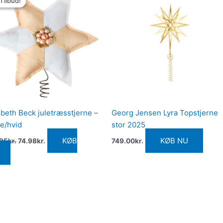
Tilbud!
Tilbud!
pris
pris
var:
er:
149.95kr..
74.98kr..
sbeth Beck juletræsstjerne –
Georg Jensen Lyra Topstjerne
e/hvid
stor 2025
KØB
KØB NU
.95
kr.
74.98
kr.
749.00
kr.