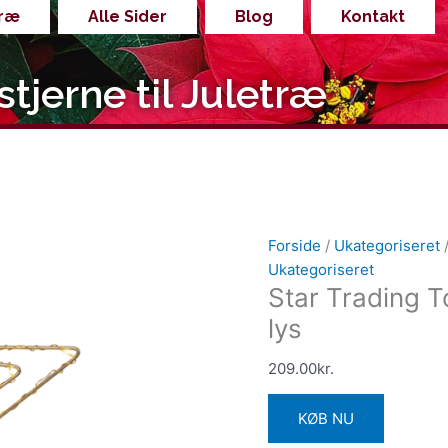
træ
Alle Sider
Blog
Kontakt
stjerne til Juletræ
Forside
/
Ukategoriseret
/
Ukategoriseret
Star Trading T
lys
209.00
kr.
KØB NU