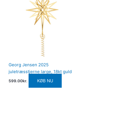
Georg Jensen 2025
juletræsstjerne large, 18kt guld
KØB NU
599.00
kr.