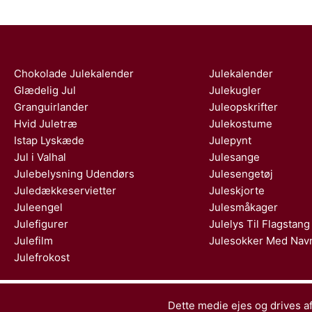
Chokolade Julekalender
Julekalender
Glædelig Jul
Julekugler
Granguirlander
Juleopskrifter
Hvid Juletræ
Julekostume
Istap Lyskæde
Julepynt
Jul i Valhal
Julesange
Julebelysning Udendørs
Julesengetøj
Juledækkeservietter
Juleskjorte
Juleengel
Julesmåkager
Julefigurer
Julelys Til Flagstang
Julefilm
Julesokker Med Nav
Julefrokost
Dette medie ejes og drives af