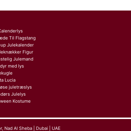
Kalenderlys
æde Til Flagstang
up Julekalender
eknækker Figur
stelig Julemand
dyr med lys
ekugle
ta Lucia
løse juletræslys
dørs Julelys
oween Kostume
or, Nad Al Sheba | Dubai | UAE