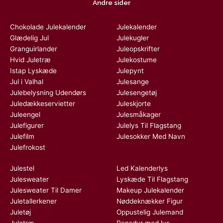
Andre sider
Chokolade Julekalender
Julekalender
Glædelig Jul
Julekugler
Granguirlander
Juleopskrifter
Hvid Juletræ
Julekostume
Istap Lyskæde
Julepynt
Jul i Valhal
Julesange
Julebelysning Udendørs
Julesengetøj
Juledækkeservietter
Juleskjorte
Juleengel
Julesmåkager
Julefigurer
Julelys Til Flagstang
Julefilm
Julesokker Med Navn
Julefrokost
Julestel
Led Kalenderlys
Julesweater
Lyskæde Til Flagstang
Julesweater Til Damer
Makeup Julekalender
Juletallerkener
Nøddeknækker Figur
Juletøj
Oppustelig Julemand