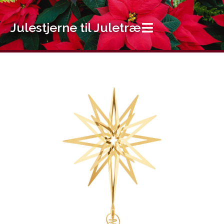
Gå
til
Julestjerne til Juletræ
indholdet