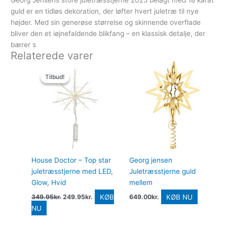
Georg Jensens store juletræsstjerne 2025 belagt med 18 karat
guld er en tidløs dekoration, der løfter hvert juletræ til nye
højder. Med sin generøse størrelse og skinnende overflade
bliver den et iøjnefaldende blikfang – en klassisk detalje, der
bærer s
Relaterede varer
Den
Den
oprindelige
aktuelle
Tilbud!
Tilbud!
pris
pris
var:
er:
349.95kr..
249.95kr..
House Doctor – Top star
Georg jensen
juletræsstjerne med LED,
Juletræsstjerne guld
Glow, Hvid
mellem
KØB
KØB NU
349.95
kr.
249.95
kr.
649.00
kr.
NU