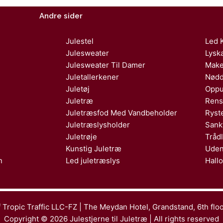
Andre sider
Julestel
Led 
Julesweater
Lysk
Julesweater Til Damer
Make
Juletallerkener
Nødd
Juletøj
Oppu
Juletræ
Rens
Juletræsfod Med Vandbeholder
Ryst
Juletræslysholder
Sank
Juletrøje
Tråd
Kunstig Juletræ
Uden
n
Led juletræslys
Hall
 Tropic Traffic LLC-FZ | The Meydan Hotel, Grandstand, 6th flo
Copyright © 2026 Julestjerne til Juletræ | All rights reserved