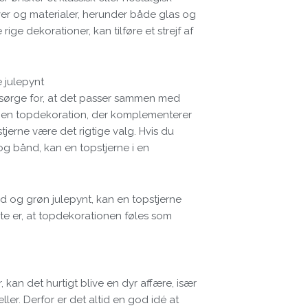
rver og materialer, herunder både glas og
ige dekorationer, kan tilføre et strejf af
 julepynt
du sørge for, at det passer sammen med
g en topdekoration, der komplementerer
stjerne være det rigtige valg. Hvis du
g bånd, kan en topstjerne i en
ød og grøn julepynt, kan en topstjerne
gste er, at topdekorationen føles som
, kan det hurtigt blive en dyr affære, især
ler. Derfor er det altid en god idé at