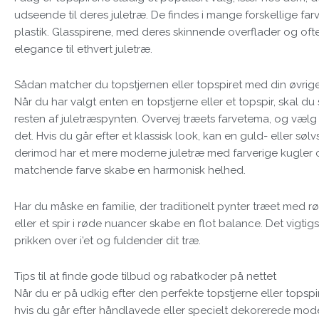
udseende til deres juletræ. De findes i mange forskellige fa
plastik. Glasspirene, med deres skinnende overflader og ofte r
elegance til ethvert juletræ.
Sådan matcher du topstjernen eller topspiret med din øvrige
Når du har valgt enten en topstjerne eller et topspir, skal 
resten af juletræspynten. Overvej træets farvetema, og væl
det. Hvis du går efter et klassisk look, kan en guld- eller sølv
derimod har et mere moderne juletræ med farverige kugler o
matchende farve skabe en harmonisk helhed.
Har du måske en familie, der traditionelt pynter træet med r
eller et spir i røde nuancer skabe en flot balance. Det vigti
prikken over i’et og fuldender dit træ.
Tips til at finde gode tilbud og rabatkoder på nettet
Når du er på udkig efter den perfekte topstjerne eller topspir
hvis du går efter håndlavede eller specielt dekorerede model