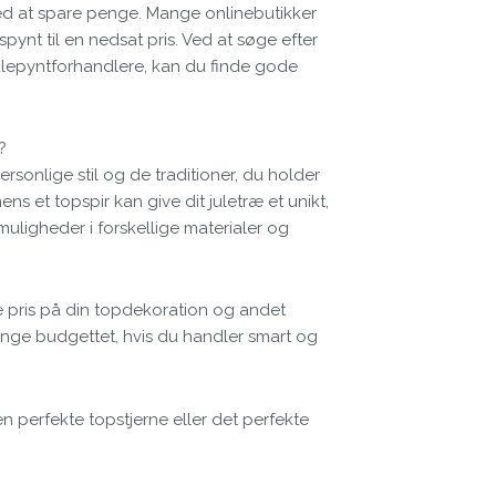
ed at spare penge. Mange onlinebutikker
spynt til en nedsat pris. Ved at søge efter
julepyntforhandlere, kan du finde gode
?
rsonlige stil og de traditioner, du holder
ns et topspir kan give dit juletræ et unikt,
ligheder i forskellige materialer og
e pris på din topdekoration og andet
rænge budgettet, hvis du handler smart og
en perfekte topstjerne eller det perfekte