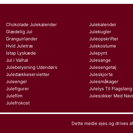
Chokolade Julekalender
Julekalender
Glædelig Jul
Julekugler
Granguirlander
Juleopskrifter
Hvid Juletræ
Julekostume
Istap Lyskæde
Julepynt
Jul i Valhal
Julesange
Julebelysning Udendørs
Julesengetøj
Juledækkeservietter
Juleskjorte
Juleengel
Julesmåkager
Julefigurer
Julelys Til Flagstang
Julefilm
Julesokker Med Nav
Julefrokost
Dette medie ejes og drives af