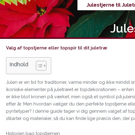
Gå
Julestjerne til Jule
til
indholdet
Jule
Valg af topstjerne eller topspir til dit juletræ
Indhold
Julen er en tid for traditioner, varme minder og ikke mindst 
ikoniske elementer på juletræet er topdekorationen – enten i f
er ikke blot kronen på værket, men også et symbol på julens 
efter år. Men hvordan vælger du den perfekte topstjerne elle
pyntetyper? I denne guide tager vi dig gennem valget af top
stilarter og materialer, så du kan finde lige præcis den, der pas
Historien bag topstjernen