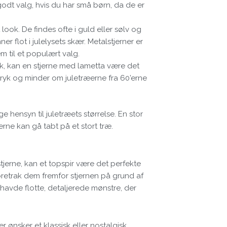
godt valg, hvis du har små børn, da de er
look. De findes ofte i guld eller sølv og
r flot i julelysets skær. Metalstjerner er
m til et populært valg.
ok, kan en stjerne med lametta være det
tryk og minder om juletræerne fra 60’erne
e hensyn til juletræets størrelse. En stor
jerne kan gå tabt på et stort træ.
tjerne, kan et topspir være det perfekte
oretrak dem fremfor stjernen på grund af
 havde flotte, detaljerede mønstre, der
r ønsker et klassisk eller nostalgisk