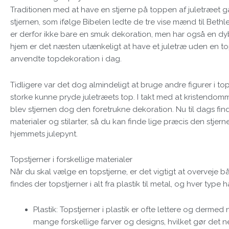
Traditionen med at have en stjerne på toppen af juletræet g
stjernen, som ifølge Bibelen ledte de tre vise mænd til Beth
er derfor ikke bare en smuk dekoration, men har også en dy
hjem er det næsten utænkeligt at have et juletræ uden en t
anvendte topdekoration i dag.
Tidligere var det dog almindeligt at bruge andre figurer i t
storke kunne pryde juletræets top. I takt med at kristendomm
blev stjernen dog den foretrukne dekoration. Nu til dags fin
materialer og stilarter, så du kan finde lige præcis den stjerne
hjemmets julepynt.
Topstjerner i forskellige materialer
Når du skal vælge en topstjerne, er det vigtigt at overveje b
findes der topstjerner i alt fra plastik til metal, og hver type h
Plastik: Topstjerner i plastik er ofte lettere og derme
mange forskellige farver og designs, hvilket gør det nem