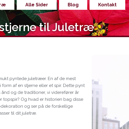
træ
Alle Sider
Blog
Kontakt
stjerne til Juletræ
smukt pyntede juletræer. En af de mest
orm af en stjerne eller et spir. Dette pynt
ånd og de traditioner, vi viderefører år
r topspir? Og hvad er historien bag disse
dekoration og ser på de forskellige
ser til dit juletræ.