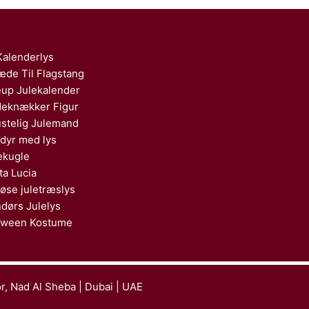
Kalenderlys
æde Til Flagstang
up Julekalender
eknækker Figur
stelig Julemand
dyr med lys
ekugle
ta Lucia
løse juletræslys
dørs Julelys
oween Kostume
or, Nad Al Sheba | Dubai | UAE