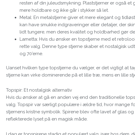
resten af din juleudsmykning. Plaststjerner er også et 
mere holdbare og ikke går i stykker så let.
Metal: En metalstjerne giver et mere elegant og tidløst 
kan have smukke indgraveringer eller detaljer, der skinne
lidt tungere, men deres kvalitet og holdbarhed gør de
Lametta: Hvis du ønsker en topstjerne med et retrolo
rette valg. Denne type stjerne skaber et nostalgisk ud
og 70’erne.
Uanset hvilken type topstjerne du vælger, er det vigtigt at tag
stjerne kan virke dominerende på et lille træ, mens en lille st
Topspir: Et nostalgisk alternativ
Hvis du ønsker at gå en anden vej end den traditionelle tops
valg. Topspir var særligt populære i ældre tid, hvor mange f
stjernens kristne symbolik. Spirene blev ofte lavet af glas og
reflekterede lyset på en magisk måde.
I dag er topspirene stadig et populært valg, især hos dem, de