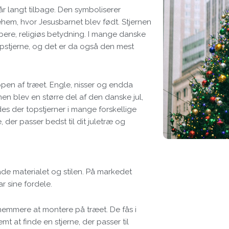
år langt tilbage. Den symboliserer
lehem, hvor Jesusbarnet blev født. Stjernen
bere, religiøs betydning. I mange danske
opstjerne, og det er da også den mest
oppen af træet. Engle, nisser og endda
en blev en større del af den danske jul,
des der topstjerner i mange forskellige
, der passer bedst til dit juletræ og
åde materialet og stilen. På markedet
ar sine fordele.
d nemmere at montere på træet. De fås i
t at finde en stjerne, der passer til