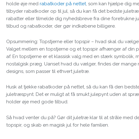
holde øje med
rabatkoder på nettet
, som kan hjælpe dig m
tilbyder rabatkoder op til jul, så du kan få det bedste juletræ
rabatter eller tilmelde dig nyhedsbreve fra dine foretrukne 
tilbud og rabatkoder, der gør indkøbene billigere.
Opsummering: Topstjerne eller topspir – hvad skal du vælge
Valget mellem en topstjerne og et topspir afhænger af din pe
af. En topstjerne er et klassisk valg med en stærk symbolik, me
nostalgisk præg. Uanset hvad du vælger, findes der mange mu
designs, som passer til ethvert juletræ.
Husk at tjekke rabatkoder på nettet, så du kan få den bedst
juletræspynt. Det er muligt at få smukt julepynt uden at sp
holder øje med gode tilbud.
Så hvad venter du på? Gør dit juletræ klar til at stråle med d
topspir, og skab en magisk jul for hele familien.