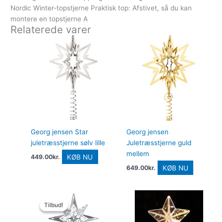
Nordic Winter-topstjerne Praktisk top: Afstivet, så du kan
montere en topstjerne A
Relaterede varer
Georg jensen Star
Georg jensen
juletræsstjerne sølv lille
Juletræsstjerne guld
mellem
KØB NU
449.00
kr.
KØB NU
649.00
kr.
Den
Den
oprindelige
aktuelle
Tilbud!
Tilbud!
pris
pris
var:
er: