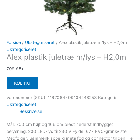
Forside
/
Ukategoriseret
/ Alex plastik juletræ m/lys – H2,0m
Ukategoriseret
Alex plastik juletræ m/lys – H2,0m
799.95
kr.
KØB NU
Varenummer (SKU):
1167064499104248253
Kategori:
Ukategoriseret
Beskrivelse
Mål: 200 cm højt og 106 cm bredt nederst Indbygget
belysning: 200 LED-lys til 230 V Fylde: 677 PVC-grankviste
Medfølger: Sammenklappelig metalfod og connector til den lille