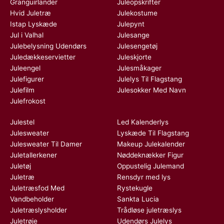
Granguirlander
Juleopskrifter
Hvid Juletræ
Julekostume
Istap Lyskæde
Julepynt
Jul i Valhal
Julesange
Julebelysning Udendørs
Julesengetøj
Juledækkeservietter
Juleskjorte
Juleengel
Julesmåkager
Julefigurer
Julelys Til Flagstang
Julefilm
Julesokker Med Navn
Julefrokost
Julestel
Led Kalenderlys
Julesweater
Lyskæde Til Flagstang
Julesweater Til Damer
Makeup Julekalender
Juletallerkener
Nøddeknækker Figur
Juletøj
Oppustelig Julemand
Juletræ
Rensdyr med lys
Juletræsfod Med
Rystekugle
Vandbeholder
Sankta Lucia
Juletræslysholder
Trådløse juletræslys
Juletrøje
Udendørs Julelys