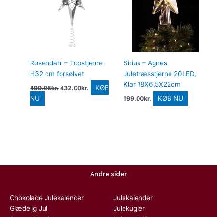
499.95kr..
432.00kr..
Rosendahl – Topstjerne
Sirius – Agnes
H32 cm forsølvet
Juletræsstjerne 20LED,
Klar 18X6,5X22cm
KØB
499.95
kr.
432.00
kr.
NU
KØB NU
199.00
kr.
Andre sider
Chokolade Julekalender
Julekalender
Glædelig Jul
Julekugler